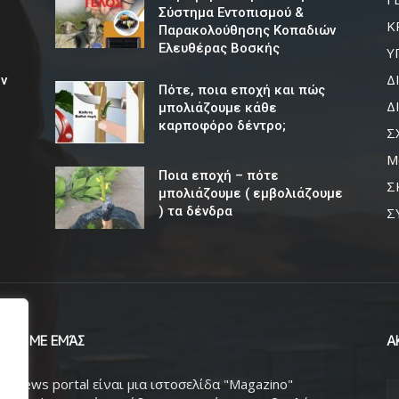
Σύστημα Εντοπισμού &
Κ
Παρακολούθησης Κοπαδιών
Ελευθέρας Βοσκής
Υ
Δ
εν
Πότε, ποια εποχή και πώς
Δ
μπολιάζουμε κάθε
καρποφόρο δέντρο;
Σ
M
Ποια εποχή – πότε
Σ
μπολιάζουμε ( εμβολιάζουμε
) τα δένδρα
Σ
ΤΙΚΆ ΜΕ ΕΜΆΣ
Α
orNews portal είναι μια ιστοσελίδα "Μagazino"