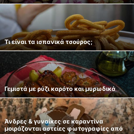
Τι είναι τα ισπανικά τσούρος;
Γεμιστά με ρύζι καρότο και μυρωδικά
Άνδρες & γυναίκες σε καραντίνα
μοιράζονται αστείες φωτογραφίες από