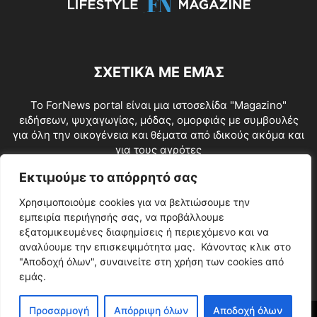
ΣΧΕΤΙΚΆ ΜΕ ΕΜΆΣ
To ForNews portal είναι μια ιστοσελίδα "Μagazino"
ειδήσεων, ψυχαγωγίας, μόδας, ομορφιάς με συμβουλές
για όλη την οικογένεια και θέματα από ιδικούς ακόμα και
για τους αγρότες
Επικοινωνία:
info@fornews.gr
Εκτιμούμε το απόρρητό σας
Χρησιμοποιούμε cookies για να βελτιώσουμε την
ΑΚΟΛΟΥΘΗΣΕ ΜΑΣ
εμπειρία περιήγησής σας, να προβάλλουμε
εξατομικευμένες διαφημίσεις ή περιεχόμενο και να
αναλύουμε την επισκεψιμότητα μας. Κάνοντας κλικ στο
"Αποδοχή όλων", συναινείτε στη χρήση των cookies από
εμάς.
Προσαρμογή
Απόρριψη όλων
Αποδοχή όλων