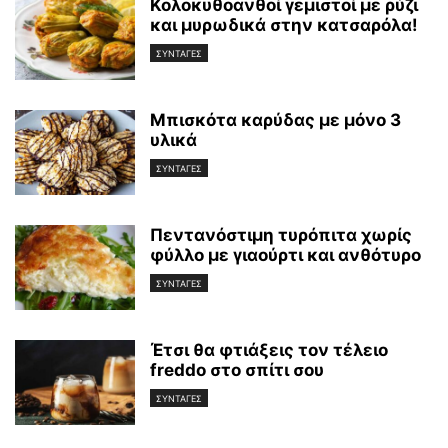
Κολοκυθοανθοί γεμιστοί με ρύζι
και μυρωδικά στην κατσαρόλα!
ΣΥΝΤΑΓΕΣ
Μπισκότα καρύδας με μόνο 3
υλικά
ΣΥΝΤΑΓΕΣ
Πεντανόστιμη τυρόπιτα χωρίς
φύλλο με γιαούρτι και ανθότυρο
ΣΥΝΤΑΓΕΣ
Έτσι θα φτιάξεις τον τέλειο
freddo στο σπίτι σου
ΣΥΝΤΑΓΕΣ