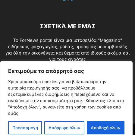
ΣΧΕΤΙΚΆ ΜΕ ΕΜΆΣ
To ForNews portal είναι μια ιστοσελίδα "Μagazino"
ειδήσεων, ψυχαγωγίας, μόδας, ομορφιάς με συμβουλές
για όλη την οικογένεια και θέματα από ιδικούς ακόμα και
για τους αγρότες
Επικοινωνία:
info@fornews.gr
Εκτιμούμε το απόρρητό σας
Χρησιμοποιούμε cookies για να βελτιώσουμε την
ΑΚΟΛΟΥΘΗΣΕ ΜΑΣ
εμπειρία περιήγησής σας, να προβάλλουμε
εξατομικευμένες διαφημίσεις ή περιεχόμενο και να
αναλύουμε την επισκεψιμότητα μας. Κάνοντας κλικ στο
"Αποδοχή όλων", συναινείτε στη χρήση των cookies από
εμάς.
Προσαρμογή
Απόρριψη όλων
Αποδοχή όλων
© Copyright 2020 - ForNews.gr