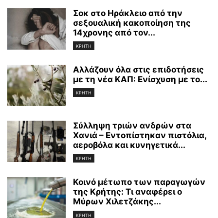
Σοκ στο Ηράκλειο από την
σεξουαλική κακοποίηση της
14χρονης από τον...
ΚΡΗΤΗ
Αλλάζουν όλα στις επιδοτήσεις
με τη νέα ΚΑΠ: Ενίσχυση με το...
ΚΡΗΤΗ
Σύλληψη τριών ανδρών στα
Χανιά – Εντοπίστηκαν πιστόλια,
αεροβόλα και κυνηγετικά...
ΚΡΗΤΗ
Κοινό μέτωπο των παραγωγών
της Κρήτης: Τι αναφέρει ο
Μύρων Χιλετζάκης...
ΚΡΗΤΗ