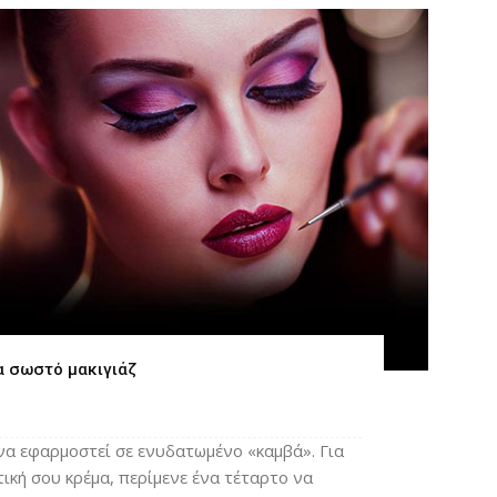
α σωστό μακιγιάζ
ι να εφαρμοστεί σε ενυδατωμένο «καμβά». Για
ική σου κρέμα, περίμενε ένα τέταρτο να