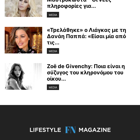
πληροφορίες για...
MEDIA
«Tpελάθηκε» ο Λιάγκας με τη
Δανάη Παππά: «Είσαι μία από
τις...
MEDIA
Zoë de Givenchy: Ποια είναι η
σύζυγος του κληρονόμου του
οίκου...
MEDIA