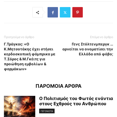
Προηγούμενο άρθρο
Επόμενο άρθρο
Γ.Τράγκας: «Ο
Γενς Στόλτενμπεργκ …
Κ.Μητσοτάκης έχει στήσει
αρνείται να ονοματίσει την
κερδοσκοπική φάμπρικα με
Ελλάδα από φόβο;
Τ.Σόρος & Μ.Γκέιτς για
προώθηση εμβολίων &
φαρμάκων»
ΠΑΡΟΜΟΙΑ ΑΡΘΡΑ
Ο Πολιτισμός του Φωτός ενάντια
στους Εχθρούς του Ανθρώπου
ΓΕΓΟΝΟΤΑ