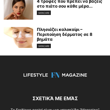
4 τροφές που πρέπει να βάζεις
στο πιάτο σου κάθε μέρα...
SKINCARE
Πλησιάζει καλοκαίρι –
Περιποίηση δέρματος σε 8
βημάτα
SKINCARE
ΣΧΕΤΙΚΆ ΜΕ ΕΜΆΣ
To ForNews portal είναι μια ιστοσελίδα "Μagazino"